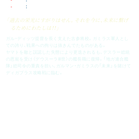
年齢
：
41歳相当
「過去の栄光にすがりはせん。それを今に、未来に繋げ
るためにわたしは！！」
ガル・ディッツ提督を長く支えた古参将校。ガミラス軍人とし
ての誇り、戦果への拘りは抜きんでたものがある。
ヤマトを敵と誤認した失態により更迭されるも、デスラー総統
の恩寵を受け〈デウスーラⅢ世〉の艦長職に復帰。「地ガ連合艦
隊」総司令の重責を担い、ガルマン・ガミラスの「未来」を賭けて
ディガブラス攻略戦に臨む。