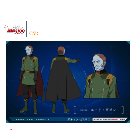
ユーリ・ダゴン
CV：
赤城 進
元・特一等航宙戦闘母艦デウスーラⅢ世 艦長
階級
：
大佐