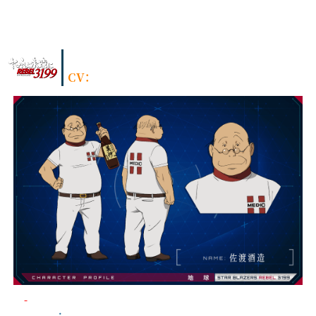
佐渡酒造
［さどさけぞう］
CV：
千葉 繁
ヤマト衛生科 衛生長
階級
：
二佐相当官（軍属）