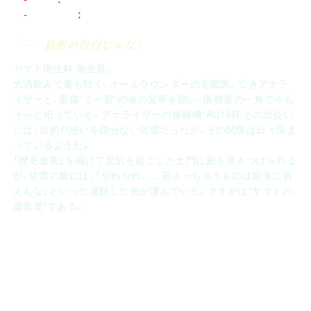
生年月日
：
2144年10月1日生 てんびん座 63歳
「……最悪の告白じゃな」
ヤマト衛生科 衛生長。
大酒飲みで毒も吐く、オールラウンダーの名艦医。亡きアナラ
イザーと、愛猫“ミー君”の魂の安寧を願い、医務室の一角で今も
そっと祀っている。アナライザーの後継機“AU19R”との出会い
には、当初戸惑いを隠せない佐渡だったが、その関係は日々深ま
っているようだ。
「歴史改変」を掲げて反乱を起こした土門に銃を突きつけられる
が、佐渡の貌には、「やれやれ……若さっちゅうものは始末に負
えんな」といった達観した色が滲んでいた。さすがは“ヤマトの
最長老”である。