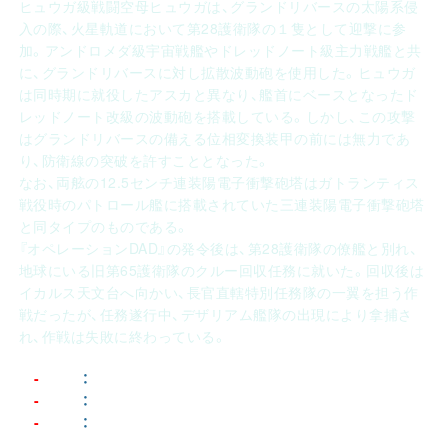
ヒュウガ級戦闘空母ヒュウガは、グランドリバースの太陽系侵
入の際、火星軌道において第28護衛隊の１隻として迎撃に参
加。アンドロメダ級宇宙戦艦やドレッドノート級主力戦艦と共
に、グランドリバースに対し拡散波動砲を使用した。ヒュウガ
は同時期に就役したアスカと異なり、艦首にベースとなったド
レッドノート改級の波動砲を搭載している。しかし、この攻撃
はグランドリバースの備える位相変換装甲の前には無力であ
り、防衛線の突破を許すこととなった。
なお、両舷の12.5センチ連装陽電子衝撃砲塔はガトランティス
戦役時のパトロール艦に搭載されていた三連装陽電子衝撃砲塔
と同タイプのものである。
『オペレーションDAD』の発令後は、第28護衛隊の僚艦と別れ、
地球にいる旧第65護衛隊のクルー回収任務に就いた。回収後は
イカルス天文台へ向かい、長官直轄特別任務隊の一翼を担う作
戦だったが、任務遂行中、デザリアム艦隊の出現により拿捕さ
れ、作戦は失敗に終わっている。
全長
：
295m
主機
：
次元波動エンジン・6軸ノズル × 1
補機
：
ケルビンインパルスエンジン・3軸ノズル × 2 （艦尾複