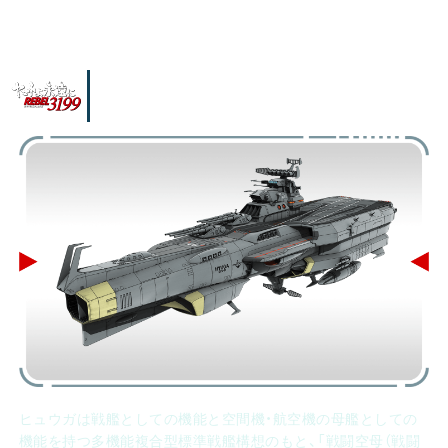
ヒュウガ級戦闘空母ヒュウガ
ヒュウガは戦艦としての機能と空間機・航空機の母艦としての
機能を持つ多機能複合型標準戦艦構想のもと、「戦闘空母（戦闘