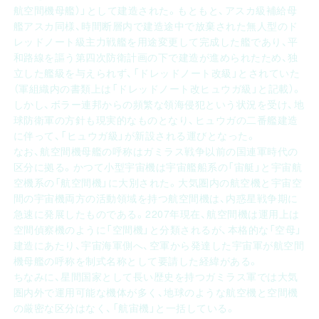
航空間機母艦）」として建造された。もともと、アスカ級補給母
艦アスカ同様、時間断層内で建造途中で放棄された無人型のド
レッドノート級主力戦艦を用途変更して完成した艦であり、平
和路線を謳う第四次防衛計画の下で建造が進められたため、独
立した艦級を与えられず、「ドレッドノート改級」とされていた
（軍組織内の書類上は「ドレッドノート改ヒュウガ級」と記載）。
しかし、ボラー連邦からの頻繁な領海侵犯という状況を受け、地
球防衛軍の方針も現実的なものとなり、ヒュウガの二番艦建造
に伴って、「ヒュウガ級」が新設される運びとなった。
なお、航空間機母艦の呼称はガミラス戦争以前の国連軍時代の
区分に拠る。かつて小型宇宙機は宇宙艦船系の「宙艇」と宇宙航
空機系の「航空間機」に大別された。大気圏内の航空機と宇宙空
間の宇宙機両方の活動領域を持つ航空間機は、内惑星戦争期に
急速に発展したものである。2207年現在、航空間機は運用上は
空間偵察機のように「空間機」と分類されるが、本格的な「空母」
建造にあたり、宇宙海軍側へ、空軍から発達した宇宙軍が航空間
機母艦の呼称を制式名称として要請した経緯がある。
ちなみに、星間国家として長い歴史を持つガミラス軍では大気
圏内外で運用可能な機体が多く、地球のような航空機と空間機
の厳密な区分はなく、「航宙機」と一括している。