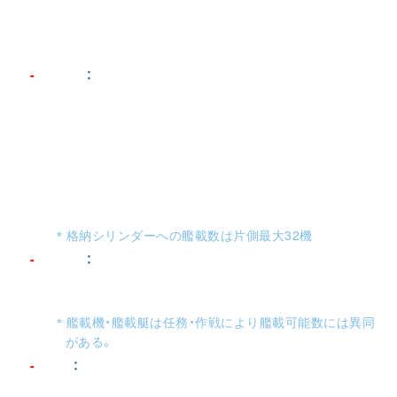
合ノズル）
ケルビンインパルスエンジン・6軸ノズル × 1 （艦底複
合ノズル）
艦載機
：
〈飛行隊〉 × 2
1式空間戦闘攻撃機 〈コスモタイガー
Ⅱ
〉 × 16 （戦闘攻
撃飛行隊 × 1）
試製空間戦闘攻撃機 〈コスモパイソン〉 × 16 （運用試
験飛行隊 × 1）
空間汎用輸送機SC97 〈コスモシーガル〉 × 2
100式空間偵察機 × 2
＊格納シリンダーへの艦載数は片側最大32機
艦載艇
：
内火艇（中型）× 3
内火艇（小型）× 4
＊艦載機・艦載艇は任務・作戦により艦載可能数には異同
がある。
武装
：
次元波動爆縮放射機 （通称・波動砲） × 1