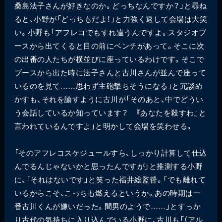
桑島法子さんが好きなのか。どっちなんですか？」と尋ね
ると、小野が「どっちもだよ！」と力強く返して会場は大笑
い。小野も「アフレコでもすれ違うんですよ。スタジオブ
ースから出てくると目の前にベンチがあって。そこに次
の出番の人たちが横並びに座っているわけです。そこで
ブースから出た時に法子さんと古川さんが並んで座って
いるのを見て……思わず主砲撃ちそうになる」と冗談め
かすも、それを諭すように古川が「そのあと、中でどうい
う会話しているか知っています？ 『あなたを殺すわ』と
言われているんですよ」と明かして会場を笑わせる。
「そのアフレコスケジュールすら、しっかり計算して仕込
んでるんじゃないかと思ったんですが」と推測する小野
に、「それはないです」と笑った福井総監督。「でも離れて
いるからこそ、こっちも燃えるというか。あの時期は一
番古川くんが嫌いだった。間男のようで……」とすっか
り古代の気持ちに入り込んでいる小野に、古川も「（アル