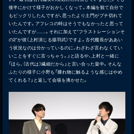
後半にかけて様子がおかしくなって。本編を観て自分で
もビックリしたんですが、思ったより土門がブチ切れて
いたんです。アフレコの時はそうでもなかったと思って
いたんですが……。それに加えて“フラストレーションそ
の2”が彼（上村演じる揚羽武）ですよ。古代艦長がああい
う状況なのは分かっているのに、わざわざ言わなくてい
いことをすぐに言っちゃう。」と語るや、上村と一緒に
「ほら、（古代は）繊細だから」と言い合った畠中。そんな
ふたりの様子に小野も「腫れ物に触るような感じはやめ
てくれる？」と返して会場を沸かせた。