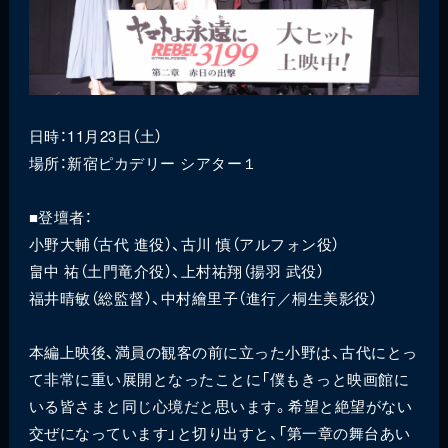
日時：11月23日（土）
場所：新宿ピカデリー シアター１
■登壇者：
小野大輔（古代 進役）、古川 慎（アルフォン役）
畠中 祐（土門竜介役）、上村祐翔（揚羽 武役）
福井晴敏（総監督）、中村繪里子（進行／桐生美影役）
本編上映後、満員の観客の前に立った小野は、古代にとっ
て非常に重い展開となったことに「僕もきっと映画館に
いる皆さまと同じ心境だと思います。希望と絶望がない
交ぜになっています」と切り出すと、「第一章の舞台あい