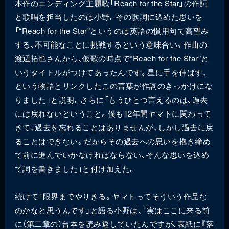
本作のエンディング主題歌「Reach for the Star」の作詞
と歌唱を担当したのは小野。その歌詞に込めた思いを
「“Reach for the Star”というのは英語の慣用句で高望み
する、不可能なことに挑戦するという意味合い。作曲の
渡辺拓也さんから、仮歌の時点で“Reach for the Star”と
いうタイトルがつけてあったんです。星に手を伸ばす、
という物語とリンクしたこの言葉が作詞のきっかけにな
りました」と説明。さらに「もうひとつ言えるのは、過去
には戻れないということ。僕も12年間ヤマトに関わって
きて、過去を忘れることはありませんが、しかし過去に戻
ることはできない。だからその過去への思いを抱き締め
て前に進んでいかなければならない、そんな思いを込め
て詞を書きました」と付け加えた。
続けて「限界までやりきる。ヤマトってそういう作品な
のかなと思うんです」と語る小野は、「実はここに来る前
に（第二章の）台本を読み返していたんですが、表紙に『落