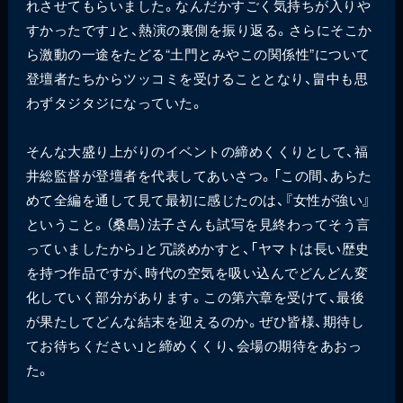
れさせてもらいました。なんだかすごく気持ちが入りや
すかったです」と、熱演の裏側を振り返る。さらにそこか
ら激動の一途をたどる“土門とみやこの関係性”について
登壇者たちからツッコミを受けることとなり、畠中も思
わずタジタジになっていた。
そんな大盛り上がりのイベントの締めくくりとして、福
井総監督が登壇者を代表してあいさつ。「この間、あらた
めて全編を通して見て最初に感じたのは、『女性が強い』
ということ。（桑島）法子さんも試写を見終わってそう言
っていましたから」と冗談めかすと、「ヤマトは長い歴史
を持つ作品ですが、時代の空気を吸い込んでどんどん変
化していく部分があります。この第六章を受けて、最後
が果たしてどんな結末を迎えるのか。ぜひ皆様、期待し
てお待ちください」と締めくくり、会場の期待をあおっ
た。