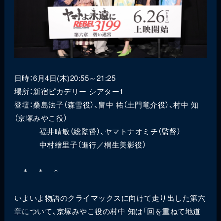
日時：6月4日(木)20:55～21:25
場所：新宿ピカデリー シアター1
登壇：桑島法子（森雪役）、畠中 祐（土門竜介役）、村中 知
（京塚みやこ役）
福井晴敏（総監督）、ヤマトナオミチ（監督）
中村繪里子（進行／桐生美影役）
＊ ＊ ＊
いよいよ物語のクライマックスに向けて走り出した第六
章について、京塚みやこ役の村中 知は「回を重ねて地道