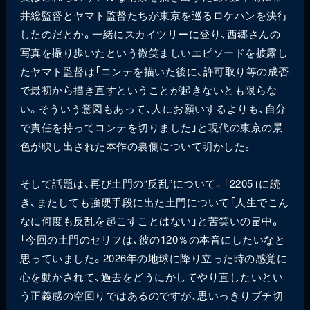
井総監督とヤマト監督たちが東京を巡るロケハンを決行
したのだとか。一緒にスカイツリーに登り、西郷さんの
写真を撮り歩いたという微笑ましいエピソードを披露し
たヤマト監督は「コンテを描いた後に、許可取り等の成否
で最初から描き直すということが起きないとも限らな
い。そういう意図もあって、人にお願いするよりも、自分
で責任を持ってコンテを切りました」と現代の東京の景
色が映し出された本作の裏側について明かした。
そして話題は、再び土門の“反乱”について。「2205」に続
き、またしても強硬手段に出た土門について「人生でこん
なに何度も反乱を起こすことはない」と苦笑いの畠中。
「今回の土門のセリフは、彼の120％の本音にしたいなと
思っていました。2026年の地球に降り立った時の感覚に
心を動かされて、過去をどうにかしてやり直したいとい
う正義感の空回りではあるのですが、思いっきりブチ切