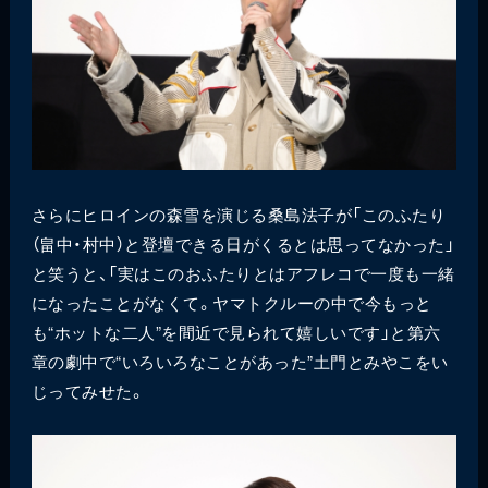
さらにヒロインの森雪を演じる桑島法子が「このふたり
（畠中・村中）と登壇できる日がくるとは思ってなかった」
と笑うと、「実はこのおふたりとはアフレコで一度も一緒
になったことがなくて。ヤマトクルーの中で今もっと
も“ホットな二人”を間近で見られて嬉しいです」と第六
章の劇中で“いろいろなことがあった”土門とみやこをい
じってみせた。