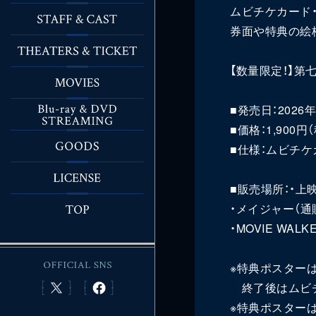
ムビチケカード
券面や特典の絵
【数量限定！】第
■発売日：2026年
■価格：1,900
■仕様：ムビチケ
■販売場所：・上映
・メイジャー（通販
・MOVIE WAL
※特典ポスター
終了後はムビチ
※特典ポスター