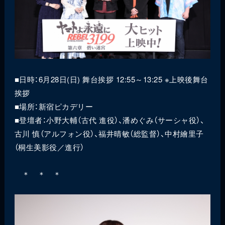
■日時：6月28日(日) 舞台挨拶 12:55～13:25 ※上映後舞台
挨拶
■場所：新宿ピカデリー
■登壇者：小野大輔（古代 進役）、潘めぐみ（サーシャ役）、
古川 慎（アルフォン役）、福井晴敏（総監督）、中村繪里子
（桐生美影役／進行）
＊ ＊ ＊