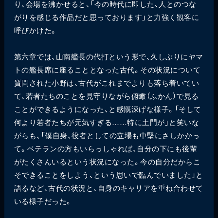
り、会場を沸かせると、「今の時代に即した、人とのつな
がりを感じる作品だと思っております」と力強く観客に
呼びかけた。
第六章では、山南艦長の代打という形で、久しぶりにヤマ
トの艦長席に座ることとなった古代。その状況について
質問された小野は、古代がこれまでよりも落ち着いてい
て、若者たちのことを見守りながら俯瞰（ふかん）で見る
ことができるようになった、と感慨深げな様子。「そして
何より若者たちが元気すぎる……特に土門が」と笑いな
がらも、「僕自身、役者としての立場も中堅にさしかかっ
て。ベテランの方もいらっしゃれば、自分の下にも後輩
がたくさんいるという状況になった。今の自分だからこ
そできることをしよう、という思いで臨んでいました」と
語るなど、古代の状況と、自身のキャリアを重ね合わせて
いる様子だった。