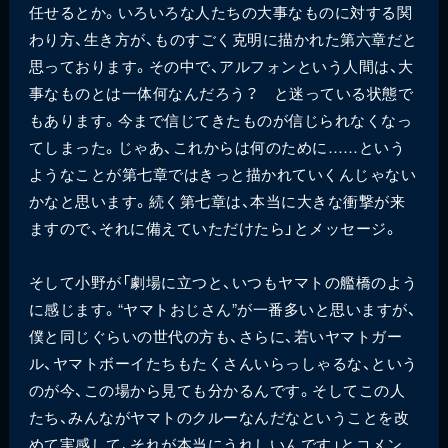
任せるとか。いろいろな人たちの大事なものに対する関
わり方、生き方が、ものすごく克明に描かれた第六章だと
思っております。その中で、アルフォンという人間は、大
事なものとは一体何なんだろう？ と迷っている状態で
もあります。今まで信じてきたものが信じられなくなっ
てしまった。じゃあ、これからは何のために……という
ようなことが第七章ではきっと描かれていくんじゃない
かなと思います。続く第七章は、本当に大きな衝撃が来
ますので、それに備えていただけたら」とメッセージ。
そして小野が「劇場に立つと、いつもヤマトの艦橋のよう
に感じます。“ヤマトおじさん”が一番多いと思いますが、
僕と同じぐらいの世代の方も、さらに、若いヤマトガー
ル、ヤマトボーイたちもたくさんいらっしゃるな、という
のが今、この場から見ても分かるんです。そしてこの人
たち、みんながヤマトのクルーなんだなということを改
めて実感して、それが本当にうれしいんです」とコメン