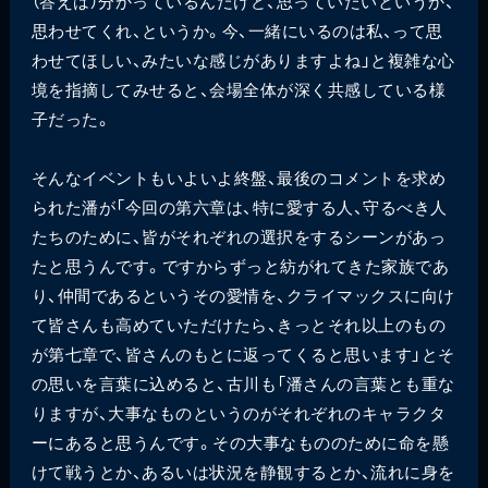
（答えは）分かっているんだけど、思っていたいというか、
思わせてくれ、というか。今、一緒にいるのは私、って思
わせてほしい、みたいな感じがありますよね」と複雑な心
境を指摘してみせると、会場全体が深く共感している様
子だった。
そんなイベントもいよいよ終盤、最後のコメントを求め
られた潘が「今回の第六章は、特に愛する人、守るべき人
たちのために、皆がそれぞれの選択をするシーンがあっ
たと思うんです。ですからずっと紡がれてきた家族であ
り、仲間であるというその愛情を、クライマックスに向け
て皆さんも高めていただけたら、きっとそれ以上のもの
が第七章で、皆さんのもとに返ってくると思います」とそ
の思いを言葉に込めると、古川も「潘さんの言葉とも重な
りますが、大事なものというのがそれぞれのキャラクタ
ーにあると思うんです。その大事なもののために命を懸
けて戦うとか、あるいは状況を静観するとか、流れに身を