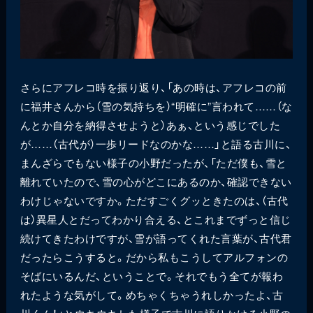
さらにアフレコ時を振り返り、「あの時は、アフレコの前
に福井さんから（雪の気持ちを）“明確に”言われて……（な
んとか自分を納得させようと）あぁ、という感じでした
が……（古代が）一歩リードなのかな……」と語る古川に、
まんざらでもない様子の小野だったが、「ただ僕も、雪と
離れていたので、雪の心がどこにあるのか、確認できない
わけじゃないですか。ただすごくグッときたのは、（古代
は）異星人とだってわかり合える、とこれまでずっと信じ
続けてきたわけですが、雪が語ってくれた言葉が、古代君
だったらこうすると。だから私もこうしてアルフォンの
そばにいるんだ、ということで。それでもう全てが報わ
れたような気がして。めちゃくちゃうれしかったよ、古